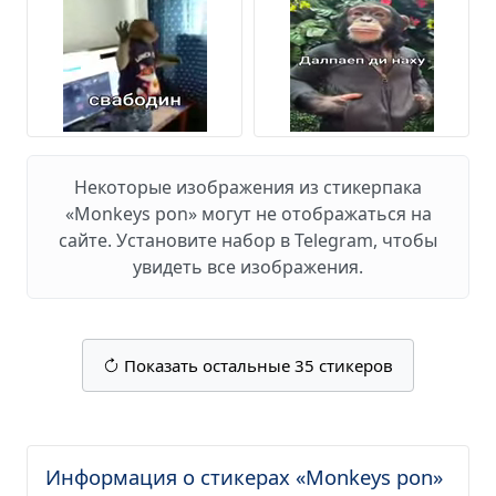
Некоторые изображения из стикерпака
«Monkeys pon» могут не отображаться на
сайте. Установите набор в Telegram, чтобы
увидеть все изображения.
Показать остальные 35 стикеров
Информация о стикерах «Monkeys pon»