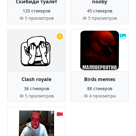
Скибиди туалет
nooby
120 стикеров
45 стикеров
5 просмотров
5 просмотров
Clash royale
Birds memes
36 стикеров
88 стикеров
5 просмотров
4 просмотра