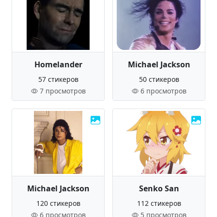
Homelander
Michael Jackson
57 стикеров
50 стикеров
7 просмотров
6 просмотров
Michael Jackson
Senko San
120 стикеров
112 стикеров
6 просмотров
5 просмотров