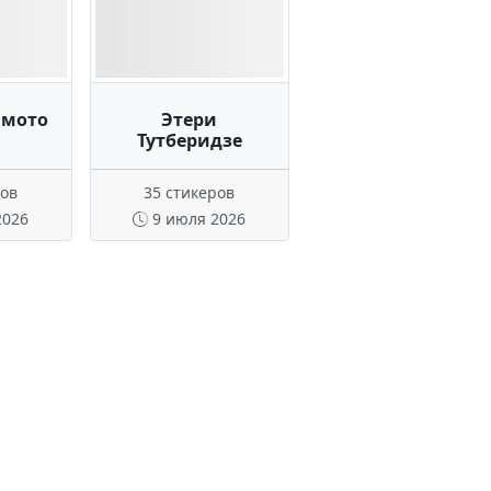
амото
Этери
Тутберидзе
ров
35 стикеров
2026
9 июля 2026