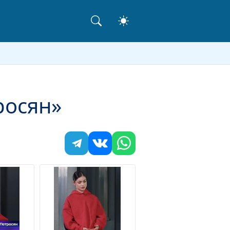
росян»