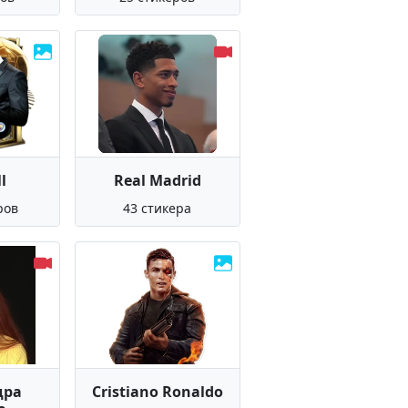
l
Real Madrid
ров
43 стикера
дра
Cristiano Ronaldo