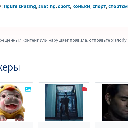
м:
figure skating
,
skating
,
sport
,
коньки
,
спорт
,
спортс
прещённый контент или нарушает правила, отправьте жалобу.
керы