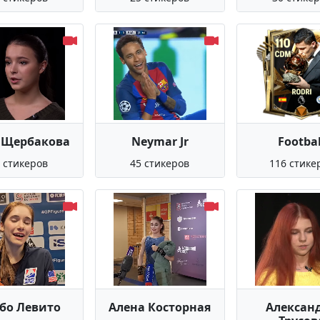
 Щербакова
Neymar Jr
Footbal
 стикеров
45 стикеров
116 стике
бо Левито
Алена Косторная
Алексан