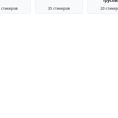
Трусов
 стикеров
35 стикеров
20 стике
на сайте, добавляются и каталогизируются автоматически с ис