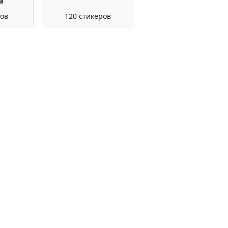
а
ров
120 стикеров
пользованием публичных данных