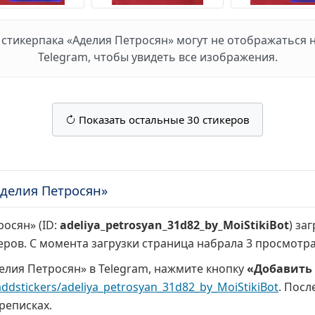
стикерпака «Аделия Петросян» могут не отображаться на
Telegram, чтобы увидеть все изображения.
Показать остальные 30 стикеров
делия Петросян»
осян» (ID:
adeliya_petrosyan_31d82_by_MoiStikiBot
) за
еров. С момента загрузки страница набрала
3 просмотр
елия Петросян» в Telegram, нажмите кнопку
«Добавить 
addstickers/adeliya_petrosyan_31d82_by_MoiStikiBot
. Посл
реписках.