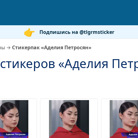
Подпишись на @tlgrmsticker
ры
→
Стикерпак «Аделия Петросян»
стикеров «Аделия Пет