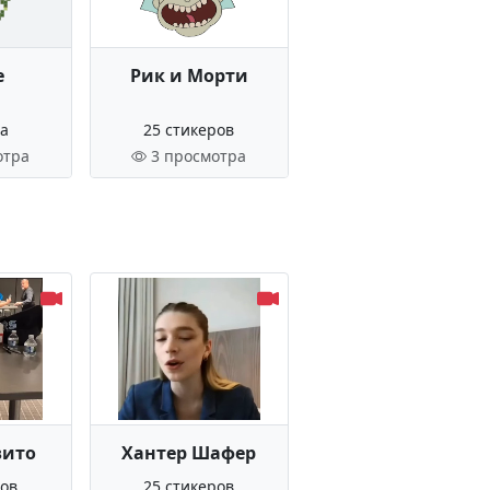
е
Рик и Морти
ра
25 стикеров
отра
3 просмотра
вито
Хантер Шафер
ров
25 стикеров