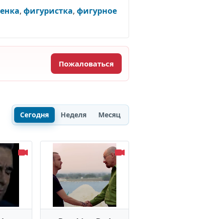
менка
,
фигуристка
,
фигурное
Пожаловаться
Сегодня
Неделя
Месяц