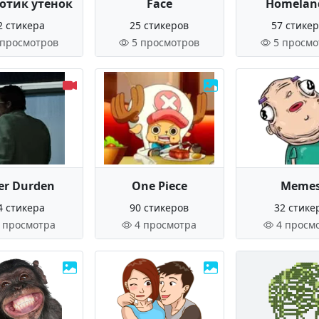
отик утенок
Face
Homelan
2 стикера
25 стикеров
57 стике
 просмотров
5 просмотров
5 просмо
er Durden
One Piece
Meme
4 стикера
90 стикеров
32 стике
 просмотра
4 просмотра
4 просм