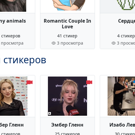
ny animals
Romantic Couple In
Сердц
Love
 стикеров
41 стикер
4 стике
 просмотра
3 просмотра
3 просм
 стикеров
бер Гленн
Эмбер Гленн
Изабо Ле
 стикеров
25 стикеров
30 стике