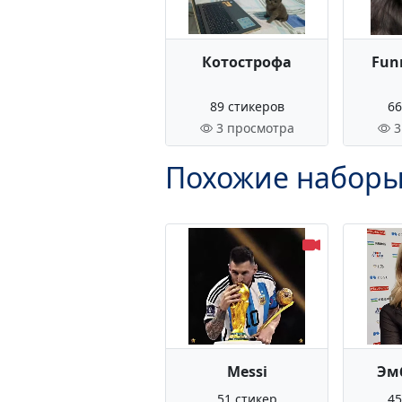
Котострофа
Fun
89 стикеров
66
3 просмотра
3
Похожие наборы
Messi
Эм
51 стикер
45