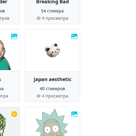
der
Breaking Bad
ров
54 стикера
тров
4 просмотра
s
japan aesthetic
ра
40 стикеров
отра
4 просмотра