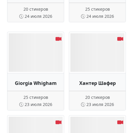
20 стикеров
25 стикеров
24 июля 2026
24 июля 2026
Giorgia Whigham
Хантер Шафер
25 стикеров
20 стикеров
23 июля 2026
23 июля 2026