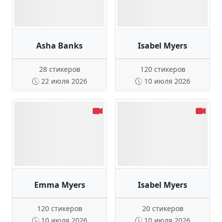
Asha Banks
Isabel Myers
28 стикеров
120 стикеров
22 июля 2026
10 июля 2026
Emma Myers
Isabel Myers
120 стикеров
20 стикеров
10 июля 2026
10 июля 2026