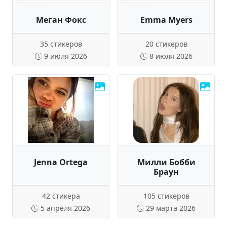
Меган Фокс
Emma Myers
35 стикеров
20 стикеров
9 июля 2026
8 июля 2026
Jenna Ortega
Милли Бобби
Браун
42 стикера
105 стикеров
5 апреля 2026
29 марта 2026