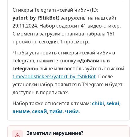
Стикеры Telegram «секай чиби» (ID:
yatort_by_fStikBot
) загружены на наш сайт
29.11.2024. Набор содержит 41 видео-стикер.
С момента загрузки страница набрала
161
просмотр
; сегодня:
1 просмотр
.
Чтобы установить стикеры «секай чиби» в
Telegram, нажмите кнопку
«Добавить в
Telegram»
выше или воспользуйтесь ссылкой
t.me/addstickers/yatort_by_fStikBot
. После
установки набор появится в Telegram и будет
доступен в переписках.
Набор также относится к темам:
chibi
,
sekai
,
аниме
,
секай
,
тиби
,
чиби
.
Заметили нарушение?