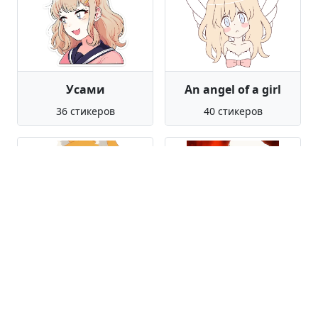
Усами
An angel of a girl
36 стикеров
40 стикеров
Senko San
Umaru Doma
112 стикеров
65 стикеров