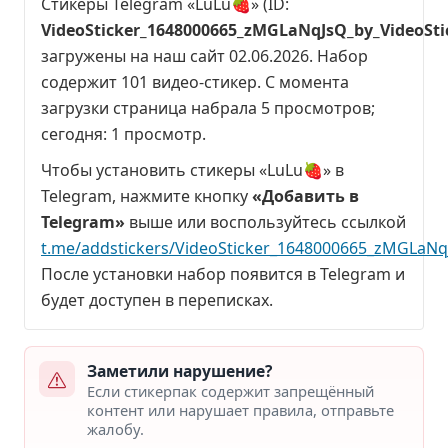
Стикеры Telegram «LuLu🍓» (ID:
VideoSticker_1648000665_zMGLaNqJsQ_by_VideoSti
загружены на наш сайт 02.06.2026. Набор
содержит 101 видео-стикер. С момента
загрузки страница набрала
5 просмотров
;
сегодня:
1 просмотр
.
Чтобы установить стикеры «LuLu🍓» в
Telegram, нажмите кнопку
«Добавить в
Telegram»
выше или воспользуйтесь ссылкой
t.me/addstickers/VideoSticker_1648000665_zMGLaNq
После установки набор появится в Telegram и
будет доступен в переписках.
Заметили нарушение?
Если стикерпак содержит запрещённый
контент или нарушает правила, отправьте
жалобу.