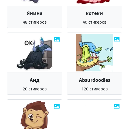
Янина
котеки
48 стикеров
40 стикеров
Аид
Absurdoodles
20 стикеров
120 стикеров