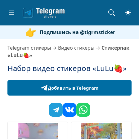
Подпишись на @tlgrmsticker
Telegram стикеры
→
Видео стикеры
→
Стикерпак
«LuLu🍓»
Набор видео стикеров «LuLu🍓»
Добавить в Telegram