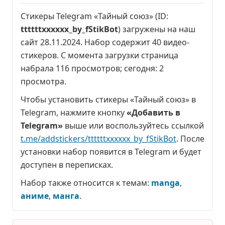
Стикеры Telegram «Тайный союз» (ID:
ttttttxxxxxx_by_fStikBot
) загружены на наш
сайт 28.11.2024. Набор содержит 40 видео-
стикеров. С момента загрузки страница
набрала
116 просмотров
; сегодня:
2
просмотра
.
Чтобы установить стикеры «Тайный союз» в
Telegram, нажмите кнопку
«Добавить в
Telegram»
выше или воспользуйтесь ссылкой
t.me/addstickers/ttttttxxxxxx_by_fStikBot
. После
установки набор появится в Telegram и будет
доступен в переписках.
Набор также относится к темам:
manga
,
аниме
,
манга
.