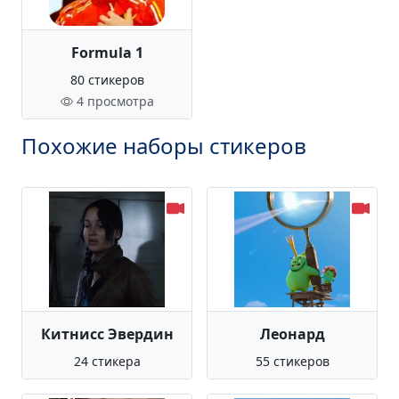
Formula 1
80 стикеров
4 просмотра
Похожие наборы стикеров
Китнисс Эвердин
Леонард
24 стикера
55 стикеров