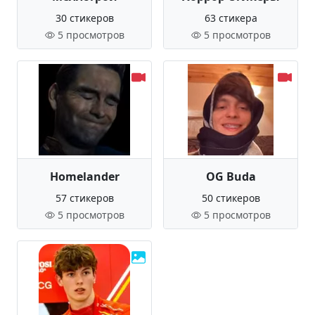
30 стикеров
63 стикера
5 просмотров
5 просмотров
Homelander
OG Buda
57 стикеров
50 стикеров
5 просмотров
5 просмотров