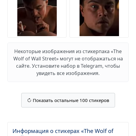
Некоторые изображения из стикерпака «The
Wolf of Wall Street» могут не отображаться на
сайте. Установите набор в Telegram, чтобы
увидеть все изображения.
Показать остальные 100 стикеров
Информация о стикерах «The Wolf of