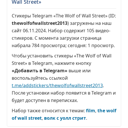
Wall Street»
Стикеры Telegram «The Wolf of Wall Street» (ID:
thewolfofwallstreet2013
) загружены на наш
сайт 06.11.2024. Набор содержит 105 видео-
стикеров. С момента загрузки страница
набрала
784 просмотра
; сегодня:
1 просмотр
.
Чтобы установить стикеры «The Wolf of Wall
Street» в Telegram, нажмите кнопку
«Добавить в Telegram»
выше или
воспользуйтесь ссылкой
t.me/addstickers/thewolfofwallstreet2013
.
После установки набор появится в Telegram и
будет доступен в переписках.
Набор также относится к темам:
film
,
the wolf
of wall street
,
волк с уолл стрит
.