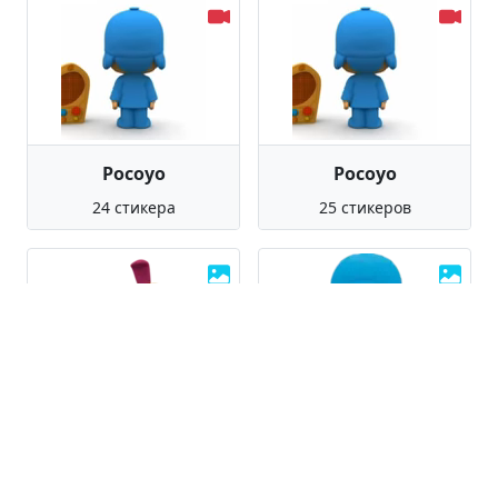
Pocoyo
Pocoyo
24 стикера
25 стикеров
Pocoyo
Pocoyo
43 стикера
50 стикеров