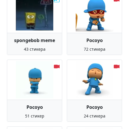
spongebob meme
Pocoyo
43 стикера
72 стикера
Pocoyo
Pocoyo
51 стикер
24 стикера