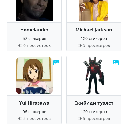
Homelander
Michael Jackson
57 стикеров
120 стикеров
6 просмотров
5 просмотров
Yui Hirasawa
Скибиди туалет
96 стикеров
120 стикеров
5 просмотров
5 просмотров