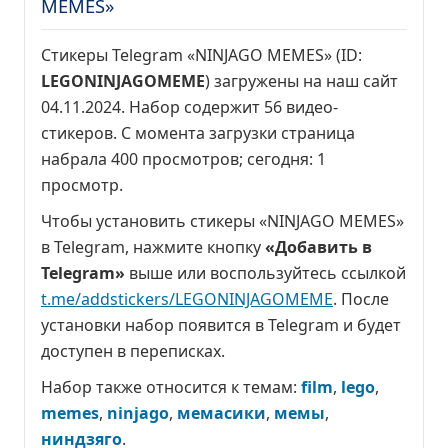
MEMES»
Стикеры Telegram «NINJAGO MEMES» (ID:
LEGONINJAGOMEME
) загружены на наш сайт
04.11.2024. Набор содержит 56 видео-
стикеров. С момента загрузки страница
набрала
400 просмотров
; сегодня:
1
просмотр
.
Чтобы установить стикеры «NINJAGO MEMES»
в Telegram, нажмите кнопку
«Добавить в
Telegram»
выше или воспользуйтесь ссылкой
t.me/addstickers/LEGONINJAGOMEME
. После
установки набор появится в Telegram и будет
доступен в переписках.
Набор также относится к темам:
film
,
lego
,
memes
,
ninjago
,
мемасики
,
мемы
,
ниндзяго
.