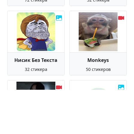
Нисик Без Текста
Monkeys
32 стикера
50 стикеров
Китнисс Эвердин
Черепки и тролли