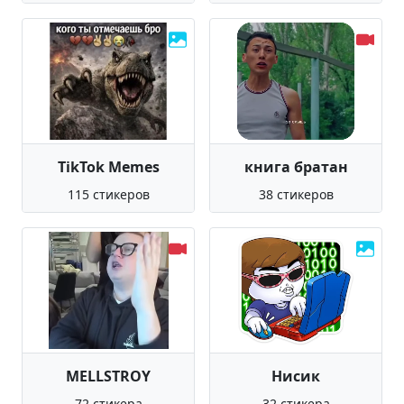
TikTok Memes
книга братан
115 стикеров
38 стикеров
MELLSTROY
Нисик
72 стикера
32 стикера