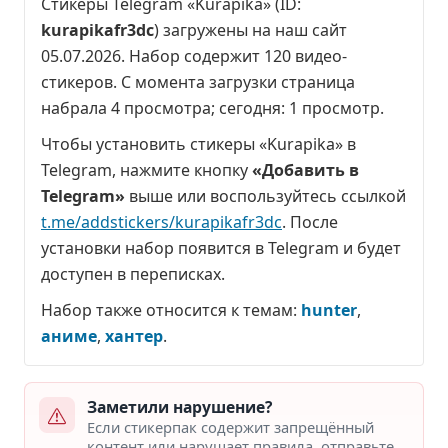
Стикеры Telegram «Kurapika» (ID:
kurapikafr3dc
) загружены на наш сайт
05.07.2026. Набор содержит 120 видео-
стикеров. С момента загрузки страница
набрала
4 просмотра
; сегодня:
1 просмотр
.
Чтобы установить стикеры «Kurapika» в
Telegram, нажмите кнопку
«Добавить в
Telegram»
выше или воспользуйтесь ссылкой
t.me/addstickers/kurapikafr3dc
. После
установки набор появится в Telegram и будет
доступен в переписках.
Набор также относится к темам:
hunter
,
аниме
,
хантер
.
Заметили нарушение?
Если стикерпак содержит запрещённый
контент или нарушает правила, отправьте