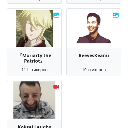
『Moriarty the
ReevesKeanu
Patriot』
111 стикеров
10 стикеров
Koksal Laughs