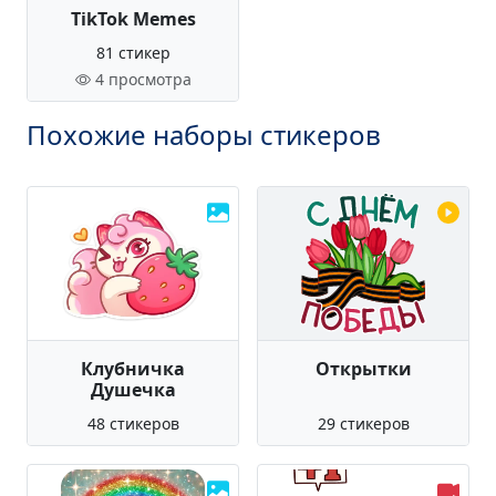
TikTok Memes
81 стикер
4 просмотра
Похожие наборы стикеров
Клубничка
Открытки
Душечка
48 стикеров
29 стикеров