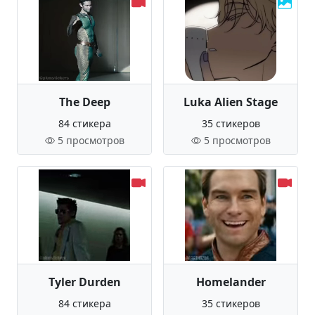
The Deep
Luka Alien Stage
84 стикера
35 стикеров
5 просмотров
5 просмотров
Tyler Durden
Homelander
84 стикера
35 стикеров