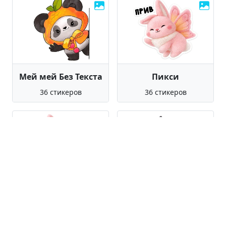
Мей мей Без Текста
Пикси
36 стикеров
36 стикеров
Пикси Без Текста
fluffystar fluffy
35 стикеров
80 стикеров