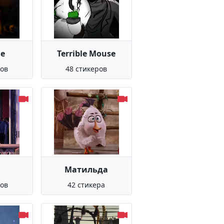
le
Terrible Mouse
ров
48 стикеров
Матильда
ров
42 стикера