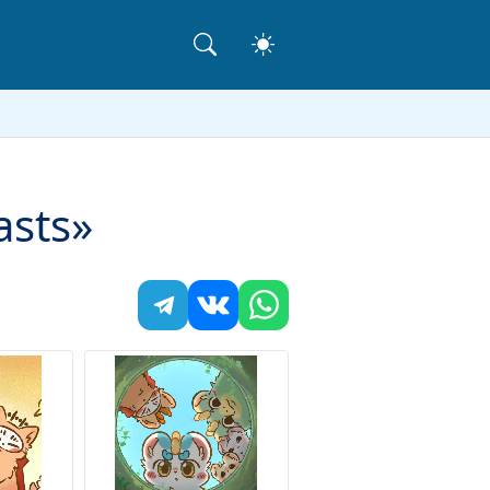
asts»