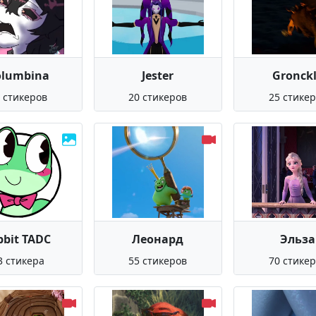
olumbina
Jester
Gronck
 стикеров
20 стикеров
25 стике
bbit TADC
Леонард
Эльза
3 стикера
55 стикеров
70 стике