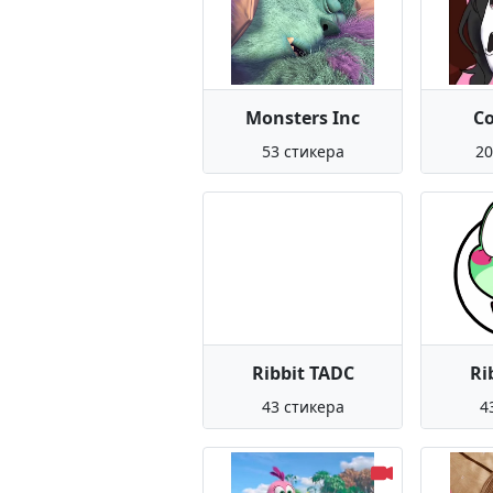
Monsters Inc
C
53 стикера
20
Ribbit TADC
Ri
43 стикера
4