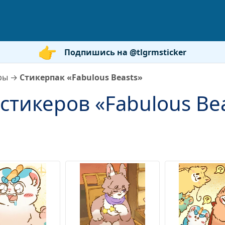
Подпишись на @tlgrmsticker
ры
→
Стикерпак «Fabulous Beasts»
стикеров «Fabulous Be