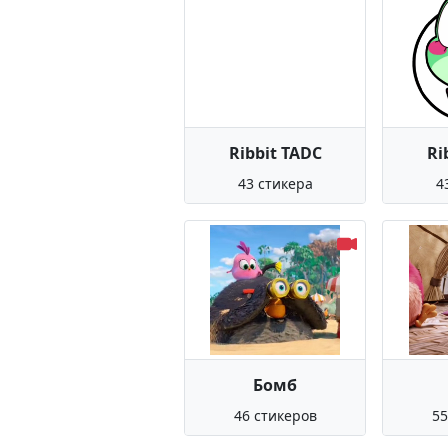
Ribbit TADC
Ri
43 стикера
4
Бомб
46 стикеров
55