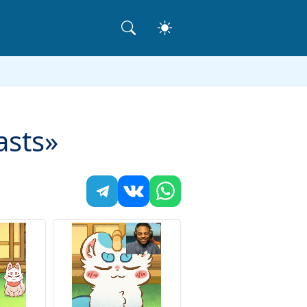
asts»