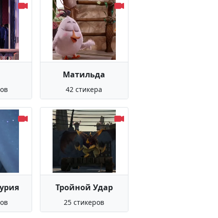
Матильда
ров
42 стикера
урия
Тройной Удар
ров
25 стикеров