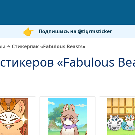
Подпишись на @tlgrmsticker
ры
→
Стикерпак «Fabulous Beasts»
стикеров «Fabulous Be