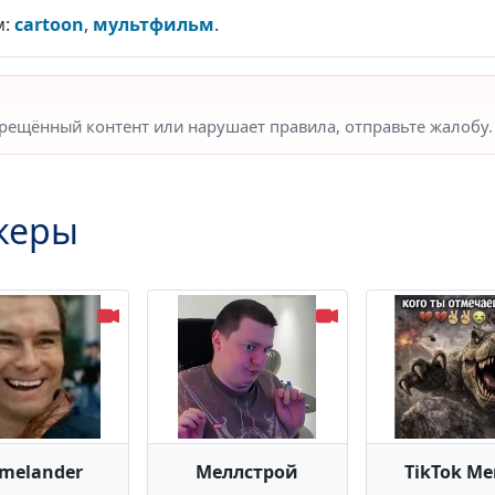
м:
cartoon
,
мультфильм
.
прещённый контент или нарушает правила, отправьте жалобу.
керы
melander
Меллстрой
TikTok M