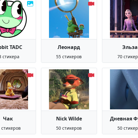
bbit TADC
Леонард
Эльза
3 стикера
55 стикеров
70 стике
Чак
Nick Wilde
Дневная Ф
 стикеров
50 стикеров
50 стике