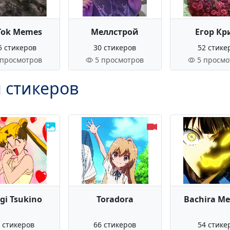
Tok Memes
Меллстрой
Егор Кр
5 стикеров
30 стикеров
52 стике
 просмотров
5 просмотров
5 просмо
 стикеров
gi Tsukino
Toradora
Bachira M
 стикеров
66 стикеров
54 стике