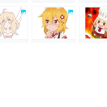
gel of a girl
Senko San
Umaru D
 стикеров
112 стикеров
65 стике
n Shin chan
Chibi anime
Death N