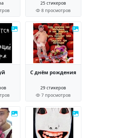
ра
25 стикеров
тров
8 просмотров
уй
С днём рождения
ров
29 стикеров
тров
7 просмотров