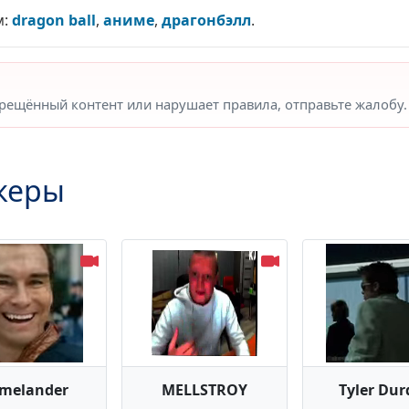
м:
dragon ball
,
аниме
,
драгонбэлл
.
прещённый контент или нарушает правила, отправьте жалобу.
керы
melander
MELLSTROY
Tyler Du