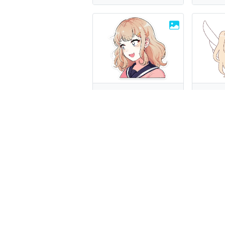
Усами
An an
36 стикеров
40
Naomi Misora
Crayo