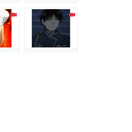
oma
Roy Mustang
ров
115 стикеров
ote
Рей Аянами