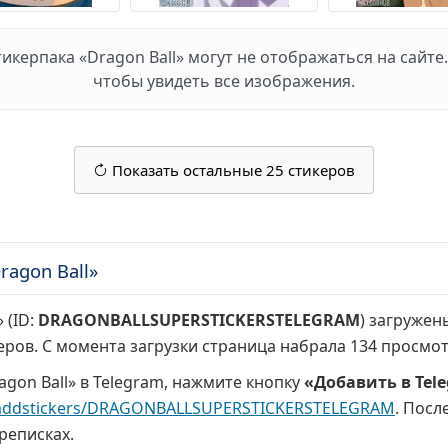
керпака «Dragon Ball» могут не отображаться на сайте.
чтобы увидеть все изображения.
Показать остальные 25 стикеров
agon Ball»
 (ID:
DRAGONBALLSUPERSTICKERSTELEGRAM
) загружен
еров. С момента загрузки страница набрала
134 просмо
gon Ball» в Telegram, нажмите кнопку
«Добавить в Tel
addstickers/DRAGONBALLSUPERSTICKERSTELEGRAM
. Посл
реписках.