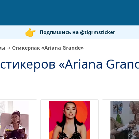
Подпишись на @tlgrmsticker
ры
→
Стикерпак «Ariana Grande»
стикеров «Ariana Gran