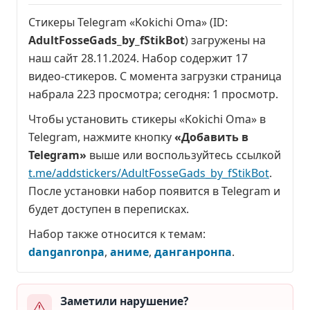
Стикеры Telegram «Kokichi Oma» (ID:
AdultFosseGads_by_fStikBot
) загружены на
наш сайт 28.11.2024. Набор содержит 17
видео-стикеров. С момента загрузки страница
набрала
223 просмотра
; сегодня:
1 просмотр
.
Чтобы установить стикеры «Kokichi Oma» в
Telegram, нажмите кнопку
«Добавить в
Telegram»
выше или воспользуйтесь ссылкой
t.me/addstickers/AdultFosseGads_by_fStikBot
.
После установки набор появится в Telegram и
будет доступен в переписках.
Набор также относится к темам:
danganronpa
,
аниме
,
данганронпа
.
Заметили нарушение?