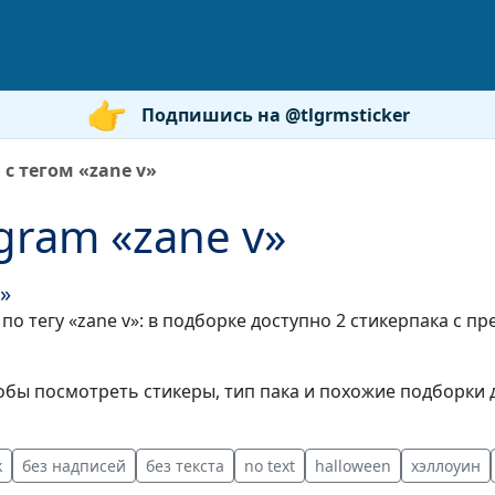
Подпишись на @tlgrmsticker
с тегом «zane v»
gram «zane v»
»
по тегу «zane v»: в подборке доступно 2 стикерпака с 
бы посмотреть стикеры, тип пака и похожие подборки д
k
без надписей
без текста
no text
halloween
хэллоуин