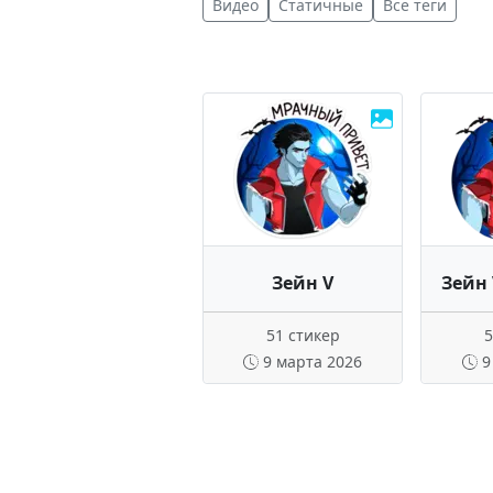
Видео
Статичные
Все теги
Зейн V
Зейн 
51 стикер
5
9 марта 2026
9