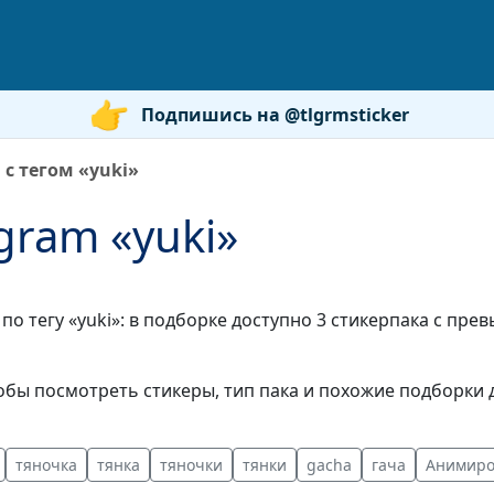
Подпишись на @tlgrmsticker
с тегом «yuki»
gram «yuki»
по тегу «yuki»: в подборке доступно 3 стикерпака с пр
бы посмотреть стикеры, тип пака и похожие подборки д
тяночка
тянка
тяночки
тянки
gacha
гача
Анимир