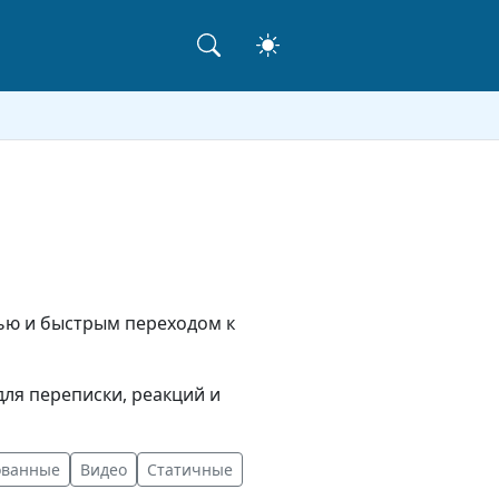
евью и быстрым переходом к
ля переписки, реакций и
ованные
Видео
Статичные