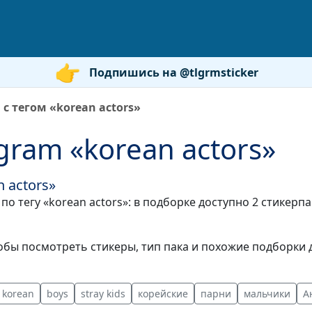
Подпишись на @tlgrmsticker
с тегом «korean actors»
gram «korean actors»
 actors»
по тегу «korean actors»: в подборке доступно 2 стикерп
бы посмотреть стикеры, тип пака и похожие подборки д
korean
boys
stray kids
корейские
парни
мальчики
А