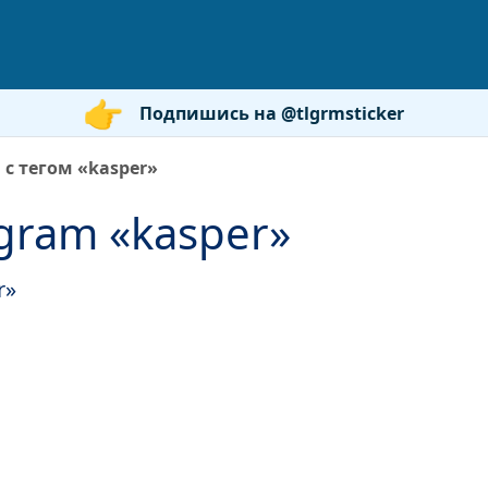
Подпишись на @tlgrmsticker
с тегом «kasper»
gram «kasper»
r»