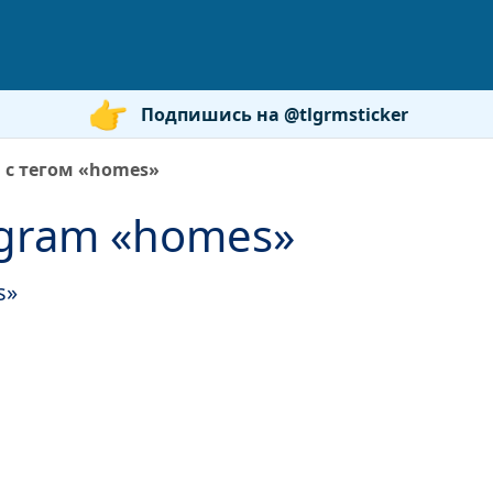
Подпишись на @tlgrmsticker
 с тегом «homes»
egram «homes»
s»