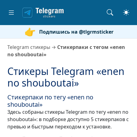
Подпишись на @tlgrmsticker
Telegram стикеры
→
Стикерпаки с тегом «enen
no shouboutai»
Стикеры Telegram «enen
no shouboutai»
Стикерпаки по тегу «enen no
shouboutai»
Здесь собраны стикеры Telegram по тегу «enen no
shouboutai»: в подборке доступно 5 стикерпаков с
превью и быстрым переходом к установке.