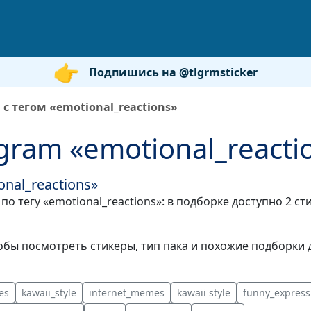
Подпишись на @tlgrmsticker
с тегом «emotional_reactions»
gram «emotional_reacti
nal_reactions»
по тегу «emotional_reactions»: в подборке доступно 2 с
бы посмотреть стикеры, тип пака и похожие подборки д
es
kawaii_style
internet_memes
kawaii style
funny_express