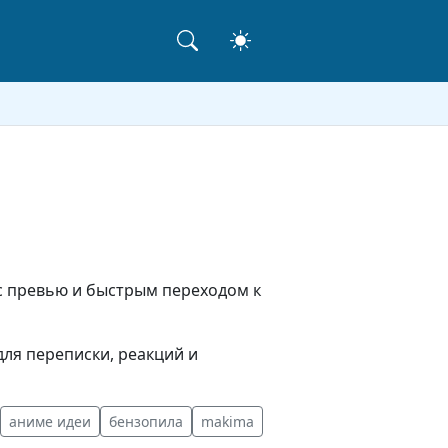
 с превью и быстрым переходом к
ля переписки, реакций и
аниме идеи
бензопила
makima