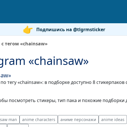
Подпишись на @tlgrmsticker
 с тегом «chainsaw»
gram «chainsaw»
saw»
по тегу «chainsaw»: в подборке доступно 8 стикерпаков
бы посмотреть стикеры, тип пака и похожие подборки д
nsaw man
anime characters
аниме персонажи
anime ideas