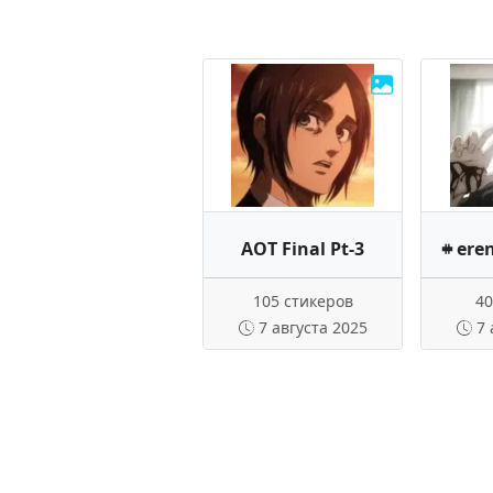
AOT Final Pt-3
𖥻 ere
105 стикеров
40
7 августа 2025
7 