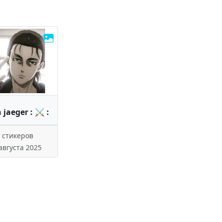
n jaeger : ⚔ :
 стикеров
августа 2025