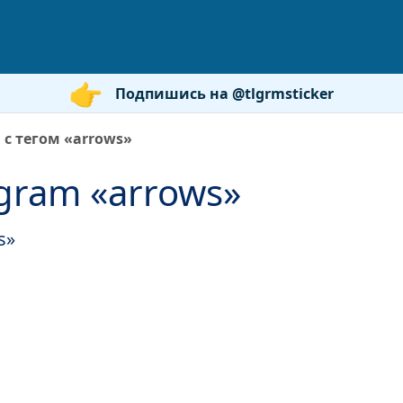
Подпишись на @tlgrmsticker
 с тегом «arrows»
gram «arrows»
s»