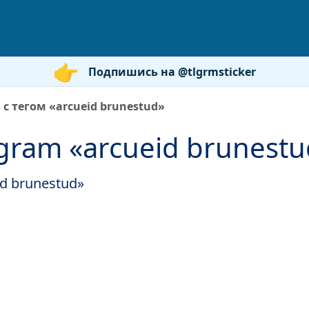
Подпишись на @tlgrmsticker
с тегом «arcueid brunestud»
gram «arcueid brunestu
id brunestud»