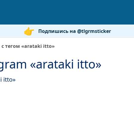
Подпишись на @tlgrmsticker
с тегом «arataki itto»
ram «arataki itto»
 itto»