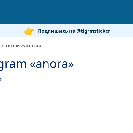
Подпишись на @tlgrmsticker
 с тегом «anora»
gram «anora»
»