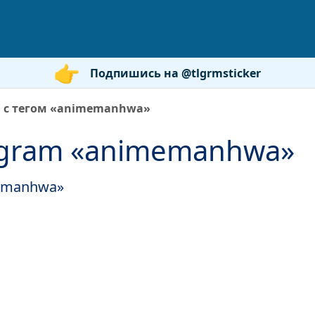
Подпишись на @tlgrmsticker
 с тегом «animemanhwa»
egram «animemanhwa»
memanhwa»