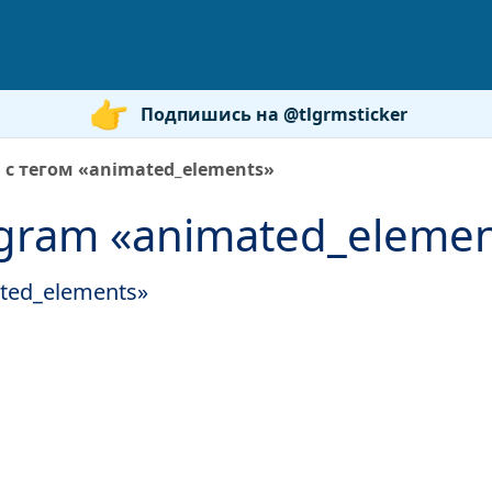
Подпишись на @tlgrmsticker
 с тегом «animated_elements»
gram «animated_elemen
ted_elements»