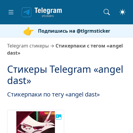
Подпишись на @tlgrmsticker
Telegram стикеры
→
Стикерпаки с тегом «angel
dast»
Стикеры Telegram «angel
dast»
Стикерпаки по тегу «angel dast»