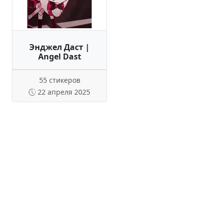
Энджел Даст |
Angel Dast
55 стикеров
22 апреля 2025