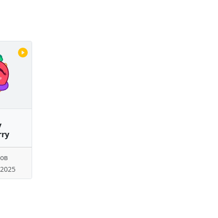
y
rry
ров
 2025