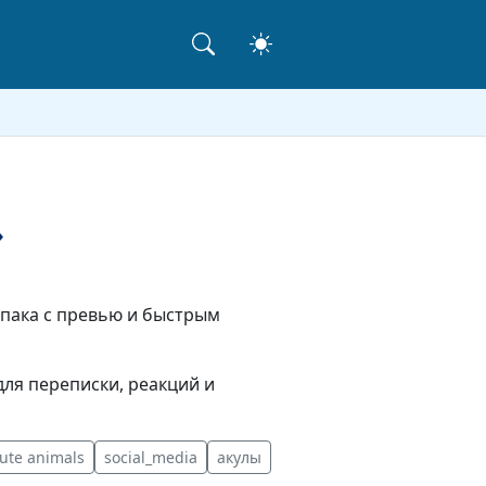
»
ерпака с превью и быстрым
ля переписки, реакций и
ute animals
social_media
акулы