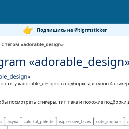
Подпишись на @tlgrmsticker
с тегом «adorable_design»
gram «adorable_design
ble_design»
по тегу «adorable_design»: в подборке доступно 4 стик
бы посмотреть стикеры, тип пака и похожие подборки д
ns
акула
colorful_palette
expressive_faces
cute_animals
c