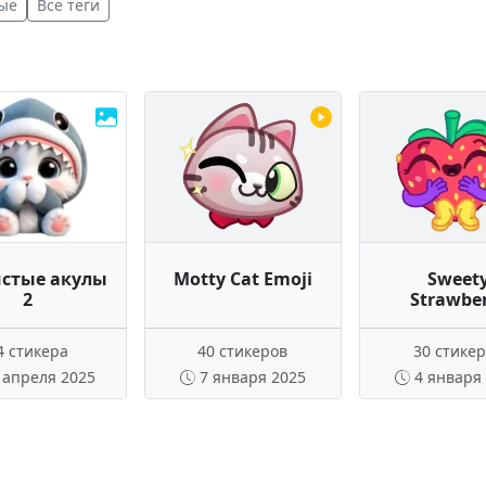
ые
Все теги
стые акулы
Motty Cat Emoji
Sweet
2
Strawbe
4 стикера
40 стикеров
30 стике
 апреля 2025
7 января 2025
4 января