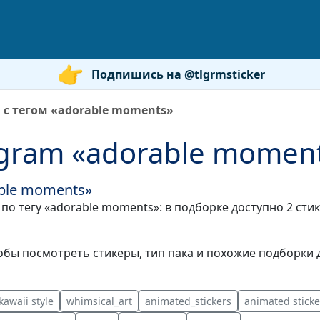
Подпишись на @tlgrmsticker
 с тегом «adorable moments»
gram «adorable momen
able moments»
по тегу «adorable moments»: в подборке доступно 2 ст
бы посмотреть стикеры, тип пака и похожие подборки д
kawaii style
whimsical_art
animated_stickers
animated sticke