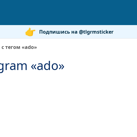
Подпишись на @tlgrmsticker
 с тегом «ado»
gram «ado»