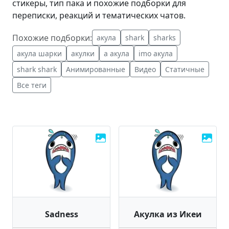
стикеры, тип пака и похожие подборки для
переписки, реакций и тематических чатов.
Похожие подборки:
акула
shark
sharks
акула шарки
акулки
а акула
imo акула
shark shark
Анимированные
Видео
Статичные
Все теги
Sadness
Акулка из Икеи