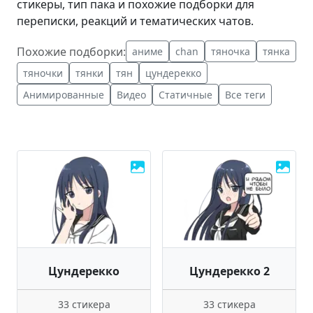
стикеры, тип пака и похожие подборки для
переписки, реакций и тематических чатов.
Похожие подборки:
аниме
chan
тяночка
тянка
тяночки
тянки
тян
цундерекко
Анимированные
Видео
Статичные
Все теги
Цундерекко
Цундерекко 2
33 стикера
33 стикера