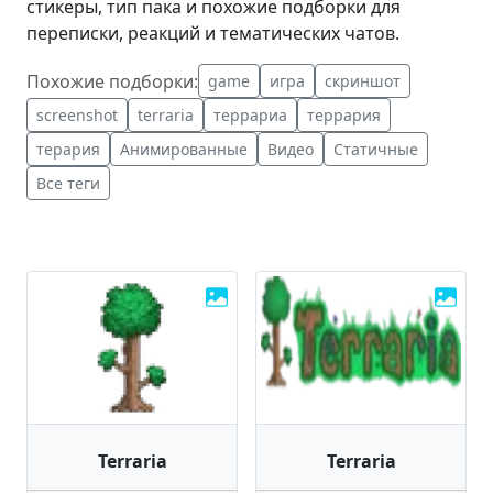
стикеры, тип пака и похожие подборки для
переписки, реакций и тематических чатов.
Похожие подборки:
game
игра
скриншот
screenshot
terraria
террариа
террария
терария
Анимированные
Видео
Статичные
Все теги
Terraria
Terraria