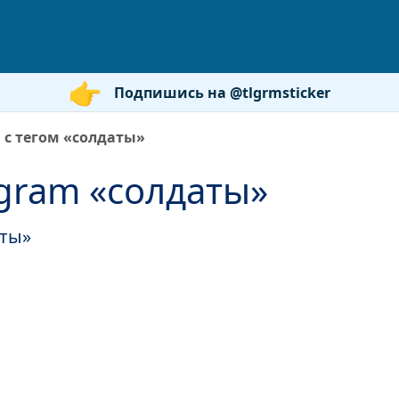
Подпишись на @tlgrmsticker
 с тегом «солдаты»
gram «солдаты»
аты»