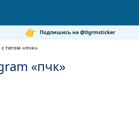
Подпишись на @tlgrmsticker
 с тегом «пчк»
gram «пчк»