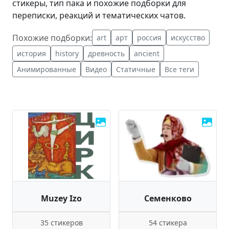
стикеры, тип пака и похожие подборки для
переписки, реакций и тематических чатов.
Похожие подборки:
art
арт
россия
искусство
история
history
древность
ancient
Анимированные
Видео
Статичные
Все теги
Muzey Izo
Семенково
35 стикеров
54 стикера