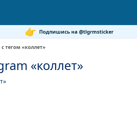
Подпишись на @tlgrmsticker
 с тегом «коллет»
gram «коллет»
т»