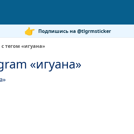
Подпишись на @tlgrmsticker
 с тегом «игуана»
gram «игуана»
а»