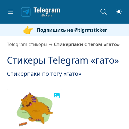
Подпишись на @tlgrmsticker
Telegram стикеры
→
Стикерпаки с тегом «гато»
Стикеры Telegram «гато»
Стикерпаки по тегу «гато»