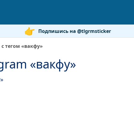
Подпишись на @tlgrmsticker
 с тегом «вакфу»
gram «вакфу»
у»