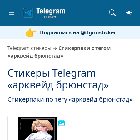
Подпишись на @tlgrmsticker
Telegram стикеры
→
Стикерпаки с тегом
«арквейд брюнстад»
Стикеры Telegram
«арквейд брюнстад»
Стикерпаки по тегу «арквейд брюнстад»