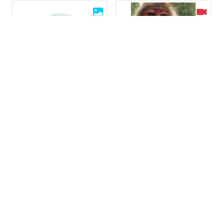
Черепки и тролли
Обезьяна
87 стикеров
50 стикеров
Ждун
TikTok Memes
21 стикер
68 стикеров