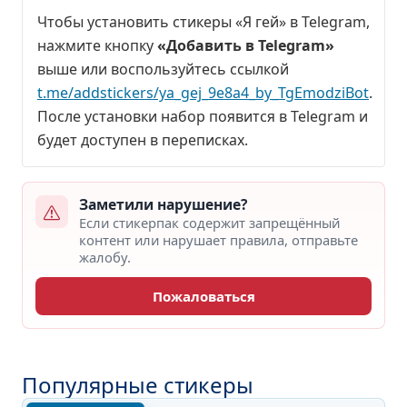
Чтобы установить стикеры «Я гей» в Telegram,
нажмите кнопку
«Добавить в Telegram»
выше или воспользуйтесь ссылкой
t.me/addstickers/ya_gej_9e8a4_by_TgEmodziBot
.
После установки набор появится в Telegram и
будет доступен в переписках.
Заметили нарушение?
Если стикерпак содержит запрещённый
контент или нарушает правила, отправьте
жалобу.
Пожаловаться
Популярные стикеры