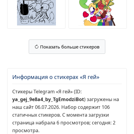
Показать больше стикеров
Информация о стикерах «Я гей»
Стикеры Telegram «Я гей» (ID:
ya_gej_9e8a4_by_TgEmodziBot
) загружены на
наш сайт 06.07.2026. Набор содержит 106
статичных стикеров. С момента загрузки
страница набрала
6 просмотров
; сегодня:
2
просмотра
.