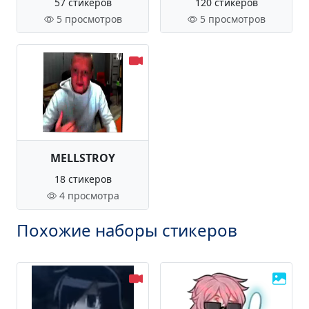
57 стикеров
120 стикеров
5 просмотров
5 просмотров
MELLSTROY
18 стикеров
4 просмотра
Похожие наборы стикеров