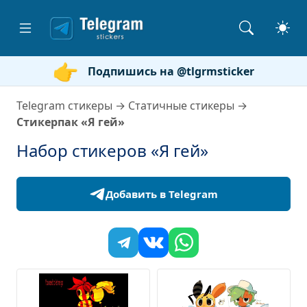
Подпишись на @tlgrmsticker
Telegram стикеры
→
Статичные стикеры
→
Стикерпак «Я гей»
Набор стикеров «Я гей»
Добавить в Telegram